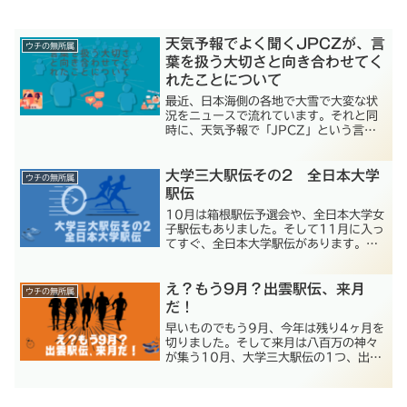
天気予報でよく聞くJPCZが、言
ウチの無所属
葉を扱う大切さと向き合わせてく
れたことについて
最近、日本海側の各地で大雪で大変な状
況をニュースで流れています。それと同
時に、天気予報で「JPCZ」という言葉
をよく聞くようになりました。私が気に
なったのは、その発音「じぇいぴーしー
大学三大駅伝その2 全日本大学
ぜっと」です。中学生の時、英語の授業
ウチの無所属
でたしか「Z」を「ずぃいー」と習った
駅伝
はずなのに、なんで日本では「Z」を
10月は箱根駅伝予選会や、全日本大学女
「ぜっと」言うのか？そこで世界を見て
子駅伝もありました。そして11月に入っ
みたところ、「ぜっと」と発音する国が
てすぐ、全日本大学駅伝があります。毎
結構あることを初めて知りました。主に
年11月第1日曜日に開催されるこの大
言葉を扱う者として興味が沸き、「Z」
会、今年は2023年11月5日（日）で
について掘り下げてみました。SNSなど
え？もう9月？出雲駅伝、来月
す。大会の正式名称は「秩父宮賜杯 全日
で交流をする機会が増えている昨今、私
ウチの無所属
本大学駅伝対校選手権大会」キャッチフ
自身、言葉の重みを考えるきっかけにな
だ！
レーズは「伊勢で決まる、日本一。」
ったので、何かの参考になればいいなと
早いものでもう9月、今年は残り4ヶ月を
思い、まとめてみました。
切りました。そして来月は八百万の神々
が集う10月、大学三大駅伝の1つ、出雲
駅伝が開催される月です。出雲駅伝、全
日本大学駅伝、箱根駅伝の大学三大駅伝
は、我が家では録画するほど大好きなイ