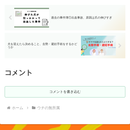
ベントです。今年の年初に受けた箱根駅
伝のあの衝撃と興奮が冷めないまま、も
う次の大学駅伝シーズンがきていまし
た。そこで、落ち着くために来月開催さ
過去の事件簿①出血事故、原因は爪の伸びすぎ
れる出雲駅伝についてまとめました。
犬を迎えたら決めること、去勢・避妊手術をするかど
うか
コメント
コメントを書き込む
ホーム
ウチの無所属