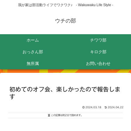
我が家は部活動ライフでワクワク♪ - Wakuwaku Life Style -
ウチの部
ホーム
チワワ部
おっさん部
キロク部
無所属
お問い合わせ
初めてのオフ会、楽しかったので報告しま
す
2024.03.18
2024.04.22
この記事は
約2分
で読めます。