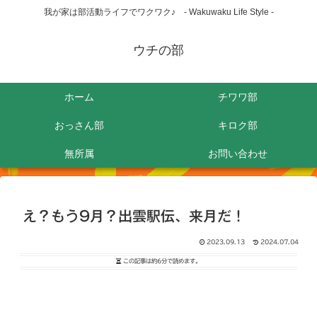
我が家は部活動ライフでワクワク♪ - Wakuwaku Life Style -
ウチの部
ホーム
チワワ部
おっさん部
キロク部
無所属
お問い合わせ
え？もう9月？出雲駅伝、来月だ！
2023.09.13
2024.07.04
この記事は
約6分
で読めます。