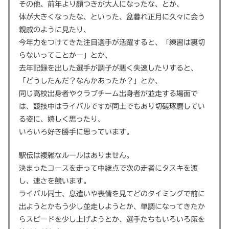
その他、前年より顔つきが大人になったな、とか、
体が大きくなったな、といった、盆暮れ正月に久々に会う
親戚のように見たり、
今年力をつけてきた注目選手が活躍すると、「練習は裏切
らないってことかー」とか、
去年記録を出した選手が調子が悪く失速したりすると、
「どうしたんだ？なんかあったか？」とか、
同じ高校出身者やクラブチーム出身者が並走する場面で
は、競技中はライバルですが同士でもあり切磋琢磨してい
る姿に、嬉しく思ったり、
いろいろ好き勝手に思っています。
駅伝は複雑なルールはありません。
決まったコースを走って中継点で次の走者にタスキを渡
し、速さを競います。
ライバル同士、息遣いや表情を見てどのタイミングで前に
出ようとかもう少し並走しようとか、単調になってきたか
らスピードを少し上げようとか、選手たちもいろいろ策を