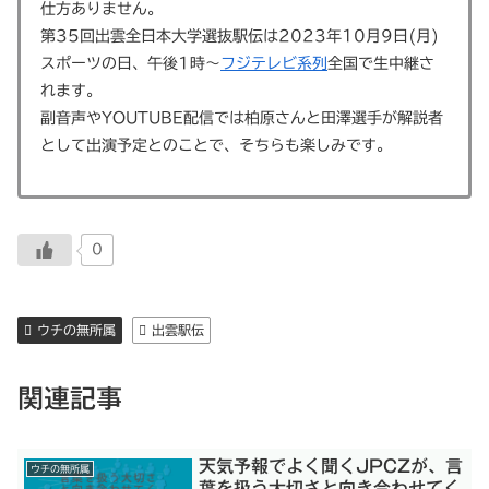
仕方ありません。
第35回出雲全日本大学選抜駅伝は2023年10月9日(月)
スポーツの日、午後1時～
フジテレビ系列
全国で生中継さ
れます。
副音声やYOUTUBE配信では柏原さんと田澤選手が解説者
として出演予定とのことで、そちらも楽しみです。
0
ウチの無所属
出雲駅伝
関連記事
天気予報でよく聞くJPCZが、言
ウチの無所属
葉を扱う大切さと向き合わせてく