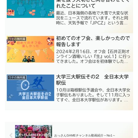
れたことについて
最近、日本海側の各地で大雪で大変な状
況をニュースで流れています。それと同
時に、天気予報で「JPCZ」という言葉
をよく聞くようになりました。私が気に
なったのは、その発音「じぇいぴーしー
初めてのオフ会、楽しかったので
ぜっと」です。中学生の時、英語の授業
ウチの無所属
でたしか「Z」を「ずぃいー」と習った
報告します
はずなのに、なんで日本では「Z」を
2024年2月16日、オフ会【石井正則オ
「ぜっと」言うのか？そこで世界を見て
ンライン酒場いしい『生』vol.1】に行っ
みたところ、「ぜっと」と発音する国が
てきました。オフ会はを初体験でした
結構あることを初めて知りました。主に
が、とても楽しい体験でした・良い思い
言葉を扱う者として興味が沸き、「Z」
出の記録です。
について掘り下げてみました。SNSなど
大学三大駅伝その2 全日本大学
で交流をする機会が増えている昨今、私
ウチの無所属
自身、言葉の重みを考えるきっかけにな
駅伝
ったので、何かの参考になればいいなと
10月は箱根駅伝予選会や、全日本大学女
思い、まとめてみました。
子駅伝もありました。そして11月に入っ
てすぐ、全日本大学駅伝があります。毎
年11月第1日曜日に開催されるこの大
会、今年は2023年11月5日（日）で
す。大会の正式名称は「秩父宮賜杯 全日
本大学駅伝対校選手権大会」キャッチフ
レーズは「伊勢で決まる、日本一。」
おっさんGAMEチャンネル動画紹介～No1～