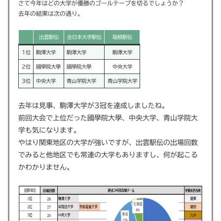
さて今年はどの大学が優勝のゴールテープを切るでしょうか？
去年の結果は次の通り。
出雲駅伝
全日本大学駅伝
箱根駅伝
1位
駒澤大学
駒澤大学
駒澤大学
2位
國學院大學
國學院大學
中央大学
3位
中央大学
青山学院大学
青山学院大学
去年は見事、駒澤大学が3冠を達成しましたね。
前回大会で上位だった國學院大學、中央大学、青山学院大
学も気になります。
やはり関東地区の大学が強いですが、出雲駅伝の出場回数
でみると他地区でも常連の大学もありますし、何が起こる
かわかりません。