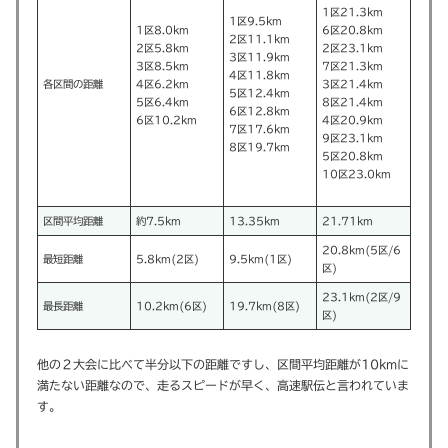
1区21.3km
1区9.5km
1区8.0km
6区20.8km
2区11.1km
2区5.8km
2区23.1km
3区11.9km
3区8.5km
7区21.3km
4区11.8km
各区間の距離
4区6.2km
3区21.4km
5区12.4km
5区6.4km
8区21.4km
6区12.8km
6区10.2km
4区20.9km
7区17.6km
9区23.1km
8区19.7km
5区20.8km
10区23.0km
区間平均距離
約7.5km
13.35km
21.71km
20.8km(5区/6
最短距離
5.8km(2区)
9.5km(1区)
区)
23.1km(2区/9
最長距離
10.2km(6区)
19.7km(8区)
区)
他の２大会に比べて半分以下の距離ですし、区間平均距離が10kmに
満たない距離なので、走るスピードが早く、高速駅伝と言われていま
す。