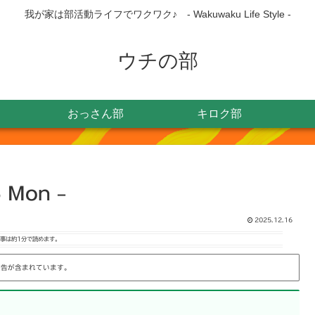
我が家は部活動ライフでワクワク♪ - Wakuwaku Life Style -
ウチの部
おっさん部
キロク部
 Mon –
2025.12.16
事は
約1分
で読めます。
広告が含まれています。