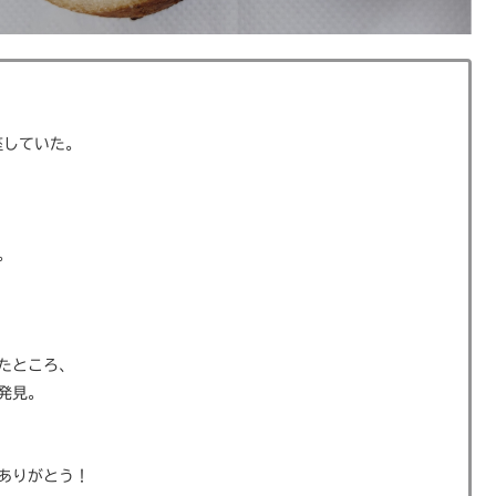
座していた。
。
たところ、
発見。
ありがとう！