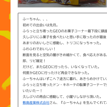
ふーちゃん、、、
初めての出会いは先月。
ふらっと立ち寄ったGEOのお菓子コーナー最下段に鎮
久しぶりにふ菓子を食べたいと思い手に取ったのが最後
あまりのおいしさに感動し、トリコになっちゃった。
ふわふわでおいしい！
断面を見ると空気の層がきめ細かくて、食べ応えがある
即、リピ確定！
だけど、またGEOに行ったら、いなくなっていた。
何度かGEOに行ったけど再会できなかった。
ふーちゃんはいずこへ？途方に暮れ、あきらめかけてい
ふらっと立ち寄ったドン・キホーテの駄菓子コーナーで
いたいたー！
久しぶりの再会に感動して、小躍りしながら頂いた。
敷島産業株式会社
さん、『ふーちゃん
』
を生んでくれて