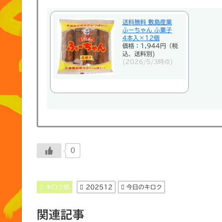
送料無料 敷島産業
ふーちゃん ふ菓子
4本入×12個
価格：1,944円（税
込、送料別)
(2026/5/3時点)
0
キロク部
202512
今日のキロク
関連記事